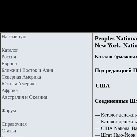
На главную
Peoples Nation
New York. Nati
Каталог
Каталог бумажных
Россия
Европа
Под редакцией П
Ближний Восток и Азия
Северная Америка
Южная Америка
США
Африка
Австралия и Океания
Соединенные Шта
Форум
— Каталог денежны
— Каталог денежн
Справочная
— США National Ba
Статьи
—
Штат Нью-Йорк (