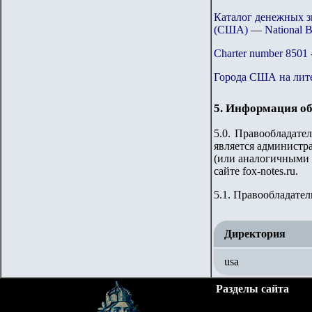
Каталог денежных 
(США)
—
National 
Charter number
850
1 
Города США на лит
5. Информация об
5.0. Правообладате
является администра
(или аналогичными 
сайте fox-notes.ru.
5.1. Правообладате
Директория
usa
Разделы сайта