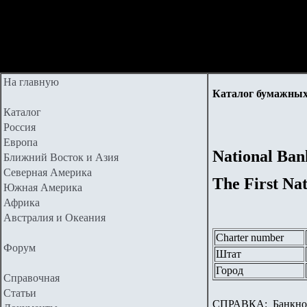
На главную
Каталог бумажных
Каталог
Россия
Европа
National Ban
Ближний Восток и Азия
Северная Америка
The First Na
Южная Америка
Африка
Австралия и Океания
Charter number
Форум
Штат
Город
Справочная
Статьи
СПРАВКА:
Банкноты