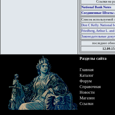
Ссылки на р
National Bank Notes
Соединенные Штаты Ам
Список используемой 
Don C Kelly. National b
Friedberg, Arthur L. and
Законодательные докум
последнее обно
12.09.15
Разделы сайта
Главная
Каталог
Форум
Справочная
Новости
Магазин
Ссылки