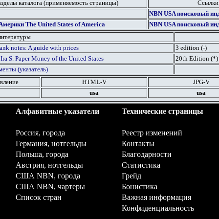
азделы каталога (применяемость страницы)
Ссылки
NBN USA
поисковый инд
ерики The United States of America
NBN USA
поисковый инд
литературы
ank notes: A guide with prices
3 edition (-)
 Ira S. Paper Money of the United States
20th Edition (
*
)
енты (указатель)
вление
HTML
-V
JPG
-V
usa
usa
Алфавитные указатели
Технические страницы
Россия, города
Реестр изменений
Германия, нотгельды
Контакты
Польша, города
Благодарности
Австрия, нотгельды
Статистика
США NBN, города
Грейд
США NBN, чартеры
Бонистика
Список стран
Важная информация
Конфиденциальность