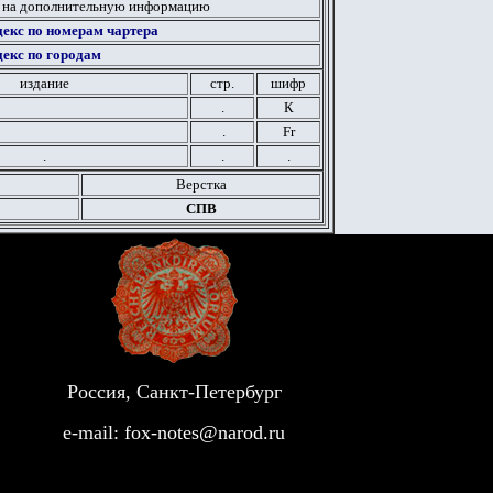
 на дополнительную информацию
екс по номерам чартера
екс по городам
издание
стр.
шифр
.
К
.
Fr
.
.
.
Верстка
СПВ
Россия, Санкт-Петербург
e-mail:
fox-notes@narod.ru