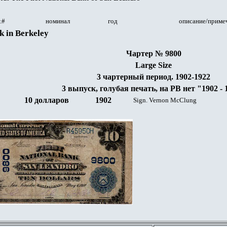
.#
номинал
год
описание/приме
k in Berkeley
Чартер № 9800
Large Size
3 чартерный период. 1902-1922
3 выпуск, голубая печать, на РВ нет "1902 - 
10 долларов
1902
Sign. Vernon McClung