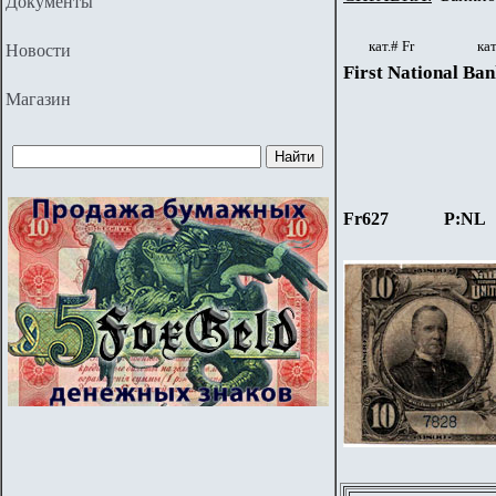
Документы
кат.#
Fr
кат
Новости
First National Ban
Магазин
Fr627
P:NL