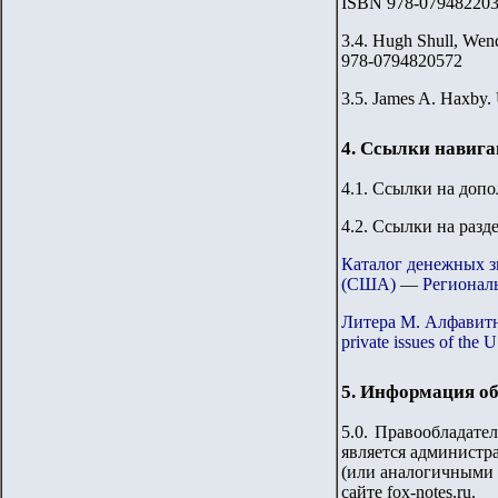
ISBN 978-07948220
3.4.
Hugh Shull, Wend
978-0794820572
3.5. James A. Haxby. 
4. Ссылки навиг
4.1. Ссылки на доп
4.2. Ссылки на разд
Каталог денежных 
(США)
—
Регионал
Литера M. Алфавитны
private issues of the 
5. Информация об
5.0. Правообладате
является администра
(или аналогичными 
сайте fox-notes.ru.