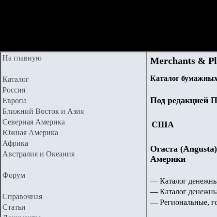
На главную
Merchants & P
Каталог бумажных
Каталог
Россия
Под редакцией П
Европа
Ближний Восток и Азия
Северная Америка
США
Южная Америка
Африка
Огаста (Angusta
Австралия и Океания
Америки
Форум
— Каталог денежны
— Каталог денежн
Справочная
— Региональные, г
Статьи