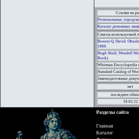
Ссылки на ра
Региональные, городск
Каталог денежных зна
Список используемой 
Bowers Q. David. Obsole
1866
Hugh Shull, Wendell Wol
Book)
Whitman Encyclopedia o
Standard Catalog of Wor
Законодательные докум
нет
последнее обно
18.02.22
Разделы сайта
Главная
Каталог