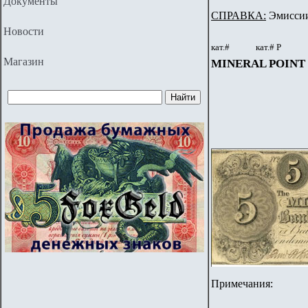
Документы
СПРАВКА:
Эмиссии 
Новости
кат.#
кат.# Р
Магазин
MINERAL POINT B
Примечания: