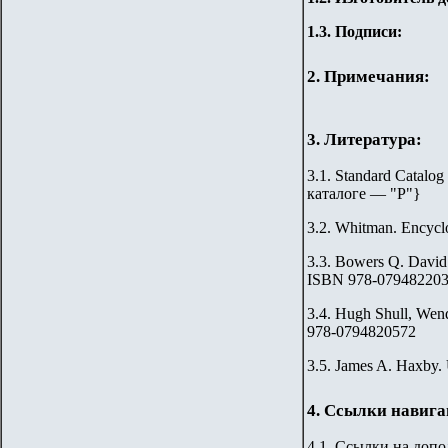
1.3. Подписи:
2. Примечания:
3. Литература:
3.1. Standard Catalog
каталоге — "Р"
}
3.2.
Whitman. Encyclo
3.3.
Bowers Q. David.
ISBN 978-07948220
3.4.
Hugh Shull, Wend
978-0794820572
3.5. James A. Haxby. 
4. Ссылки навиг
4.1. Ссылки на доп