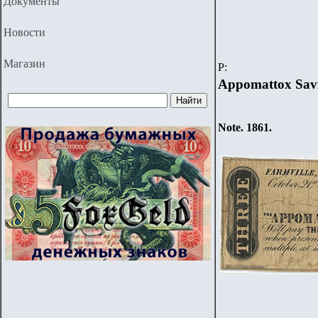
Документы
Новости
Магазин
P
:
Appomattox Sav
Note. 18
61
.