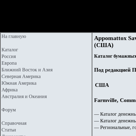
На главную
Appomattox Sav
(США)
Каталог
Каталог бумажных
Россия
Европа
Под редакцией П
Ближний Восток и Азия
Северная Америка
Южная Америка
США
Африка
Австралия и Океания
Farmville, Comm
Форум
— Каталог денежны
— Каталог денежн
Справочная
— Региональные, г
Статьи