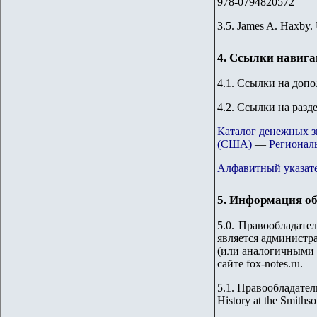
978-0794820572
3.5. James A. Haxby. 
4. Ссылки навиг
4.1. Ссылки на доп
4.2. Ссылки на разд
Каталог денежных 
(США)
—
Регионал
Алфавитный указате
5. Информация об
5.0. Правообладате
является администра
(или аналогичными 
сайте fox-notes.ru.
5.1. Правообладател
History at the Smithson