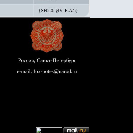
{SH2.0: §IV. F-А/а}
Россия, Санкт-Петербург
e-mail:
fox-notes@narod.ru