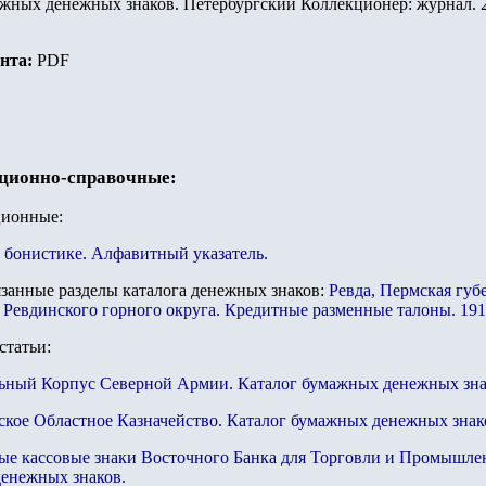
ажных денежных знаков. Петербургский Коллекционер: журнал. 2
ента:
PDF
ационно-справочные:
ционные:
 б
онистике. Алфавитный указатель.
язанные разделы каталога денежных знаков:
Ревда, Пермская губ
 Ревдинского горного округа. Кредитные разменные талоны. 1918
статьи:
ьный Корпус Северной Армии. Каталог бумажных денежных зна
ское Областное Казначейство. Каталог бумажных денежных знак
ые кассовые знаки Восточного Банка для Торговли и Промышлен
енежных знаков.