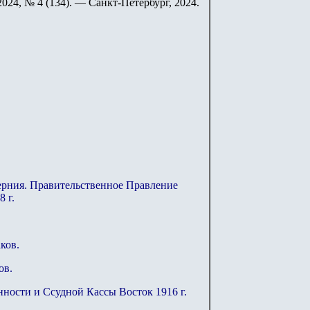
024, № 4 (134). — Санкт-Петербург, 2024.
ерния. Правительственное Правление
 г.
ков.
ов.
ности и Ссудной Кассы Восток 1916 г.