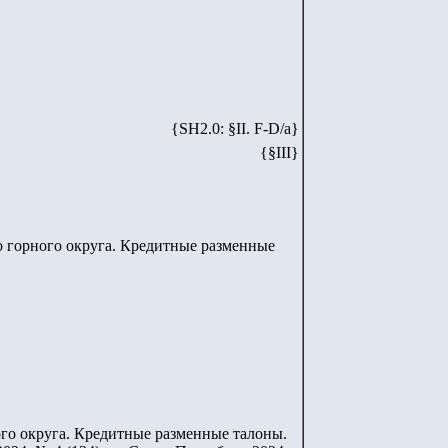
{SH2.0: §II. F-D/а}
{§I
II
}
 горного округа. Кредитные разменные
го округа. Кредитные разменные талоны.