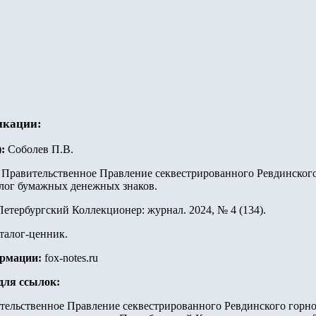
икации:
):
Соболев П.В.
Правительственное Правление секвестрированного Ревдинского
талог бумажных денежных знаков.
етербургский Коллекционер: журнал. 2024, № 4 (134).
талог-ценник.
ормации:
fox-notes.ru
для ссылок:
тельственное Правление секвестрированного Ревдинского горно