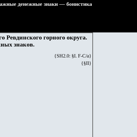
ажные денежные знаки — бонистика
о Ревдинского горного округа.
жных знаков.
{SH
2
.
0
: §I. F-С/а}
{§I
I
}