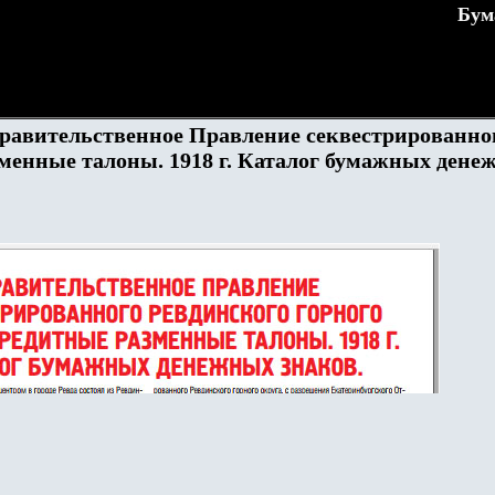
Бум
равительственное Правление секвестрированног
менные талоны. 1918 г. Каталог бумажных дене