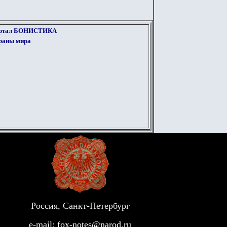
ортал БОНИСТИКА
траны мира
Россия, Санкт-Петербург
e-mail:
fox-notes@narod.ru