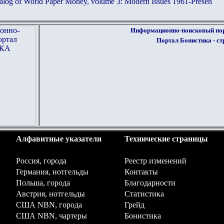
alog of World Paper Money, volume 3: Modern Issues 1961-Presen
Информационно-поисковый п
Портал Бонистика - с
Алфавитные указатели
Технические страницы
Россия, города
Реестр изменений
Германия, нотгельды
Контакты
Польша, города
Благодарности
Австрия, нотгельды
Статистика
США NBN, города
Грейд
США NBN, чартеры
Бонистика