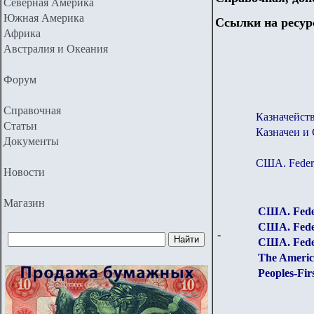
Северная Америка
Южная Америка
Ссылки на ресур
Африка
Австралия и Океания
Форум
Справочная
Казначейс
Статьи
Казначеи и
Документы
США. Federa
Новости
Магазин
США. Feder
США. Feder
-
США. Feder
The America
Peoples-Firs