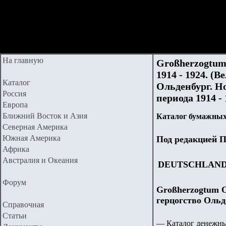
На главную
Großherzogtum 
1914 - 1924. (
Каталог
Ольденбург. Н
Россия
периода 1914 - 
Европа
Ближний Восток и Азия
Каталог бумажных 
Северная Америка
Южная Америка
Под редакцией П
Африка
Австралия и Океания
DEUTSCHLAN
Форум
Großherzogtum Ol
герцогство Ольд
Справочная
Статьи
— Каталог денежны