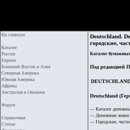
На главную
Deutschland. D
городские, час
Каталог
Каталог бумажных 
Россия
Европа
Под редакцией П
Ближний Восток и Азия
Северная Америка
Южная Америка
DEUTSCHLAN
Африка
Австралия и Океания
Deutschland (Ге
Форум
— Каталог денежны
— Денежные знаки 
Справочная
— Городские, частн
Статьи