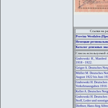
Ссылки на ра
Provinz Westfalen (Пр
Немецкие региональны
Каталог денежных зна
Список используемой 
Grabowski H., Manfred 
1918 - 1922.
Geiger A. Deutsches Not
Müller M. Deutsches Not
August 1922 bis Juni 1
Grabowski H. Deutsches 
Verkehrsausgaben 1916 
Keller A. Deutsches Not
Grabowski H. Deutsches 
Stoff, Leder und sonsti
Dießner, Hans-Jürg Alfr