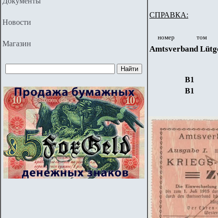
Документы
СПРАВКА:
Новости
номер
том
Магазин
Amtsverband Lütg
В1
В1