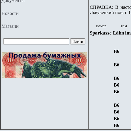
Документы
СПРАВКА:
В наст
Львувецкий повят. Ц
Новости
Магазин
номер
том
Sparkasse Lähn im
В6
В6
В6
В6
В6
В6
В6
В6
В6