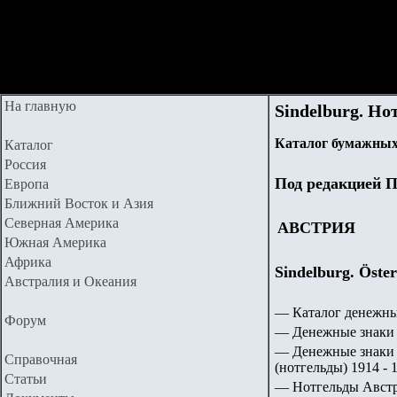
На главную
Sindelburg. Но
Каталог бумажных
Каталог
Россия
Под редакцией П
Европа
Ближний Восток и Азия
Северная Америка
АВСТРИЯ
Южная Америка
Африка
Sindelburg. Öster
Австралия и Океания
— Каталог денежны
Форум
— Денежные знаки 
— Денежные знаки 
Справочная
(нотгельды) 1914 - 1
Статьи
— Нотгельды Авст