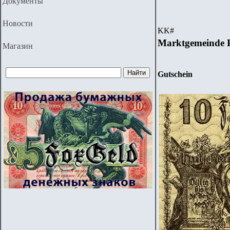
Документы
Новости
KK
#
Marktg
emeinde 
Магазин
Gutschein