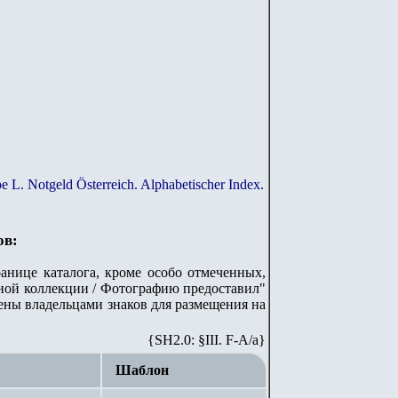
e L. Notgeld Österreich. Alphabetischer Index.
ов:
анице каталога, кроме особо отмеченных,
ной коллекции / Фотографию предоставил"
лены владельцами знаков для размещения на
{SH2.0: §III. F-A/а}
Шаблон