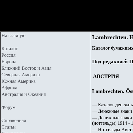
На главную
Lambrechten. Н
Каталог бумажных
Каталог
Россия
Под редакцией П
Европа
Ближний Восток и Азия
Северная Америка
АВСТРИЯ
Южная Америка
Африка
Lambrechten. Öst
Австралия и Океания
— Каталог денежны
Форум
— Денежные знаки 
— Денежные знаки 
Справочная
(нотгельды) 1914 - 1
Статьи
— Нотгельды Австри