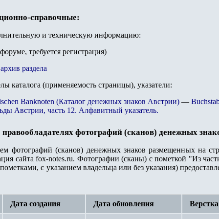
ационно-справочные:
олнительную и техническую информацию:
 форуме, требуется регистрация)
архив раздела
елы каталога (применяемость страницы), указатели:
ichischen Banknoten (Каталог денежных знаков Австрии)
—
Buchstab
ьды Австрии, часть 12. Алфавитный указатель.
 правообладателях фотографий (сканов) денежных знак
лем фотографий (сканов) денежных знаков размещенных на стр
ация сайта
fox-notes.ru.
Фотографии (сканы) с пометкой "Из част
пометками, с указанием владельца или без указания) предостав
Дата создания
Дата обновления
Верстка