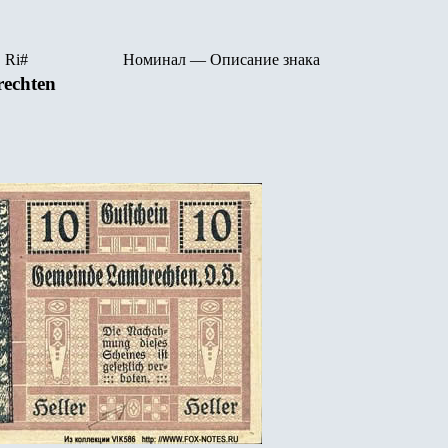
R
i
#
Номинал
—
Описание знака
echten