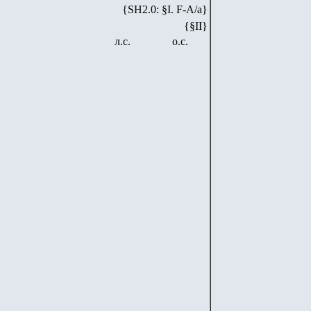
{SH2.0: §I. F-А/а}
{§II}
л.с.
о.с.