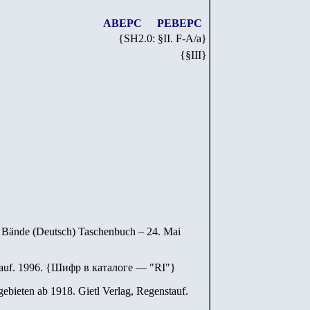
АВЕРС
РЕВЕРС
{SH
2
.
0
: §II. F-A/
a
}
{§III}
2 Bände (Deutsch) Taschenbuch – 24. Mai
auf. 1996.
{
Шифр в каталоге — "
RI
"
}
ebieten ab 1918. Gietl Verlag, Regenstauf.