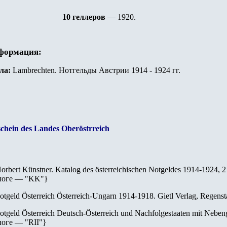
10 геллеров
— 1920.
нформация:
ла:
Lambrechten. Нотгельды Австрии 1914 - 1924 гг.
schein des Landes Oberöstrreich
orbert Künstner. Katalog des österreichischen Notgeldes 1914-1924, 
логе — "
KK
"
}
otgeld Österreich Österreich-Ungarn 1914-1918. Gietl Verlag, Regenst
otgeld Österreich Deutsch-Österreich und Nachfolgestaaten mit Nebeng
логе — "
RII
"
}