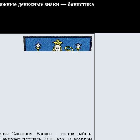
ажные денежные знаки — бонистика
жняя Саксония. Входит в состав района
 Занимает площадь 72,03 км². В коммуне