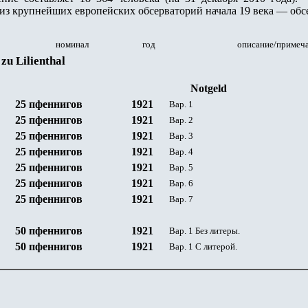
 из крупнейших европейских обсерваторий начала 19 века — о
номинал
год
описание/примеч
zu Lilienthal
Notgeld
25
пфеннигов
192
1
Вар. 1
25
пфеннигов
192
1
Вар. 2
25
пфеннигов
192
1
Вар. 3
25
пфеннигов
192
1
Вар. 4
25
пфеннигов
192
1
Вар. 5
25
пфеннигов
192
1
Вар. 6
25
пфеннигов
192
1
Вар. 7
50
пфеннигов
192
1
Вар. 1 Без литеры.
50
пфеннигов
192
1
Вар. 1 С литерой.