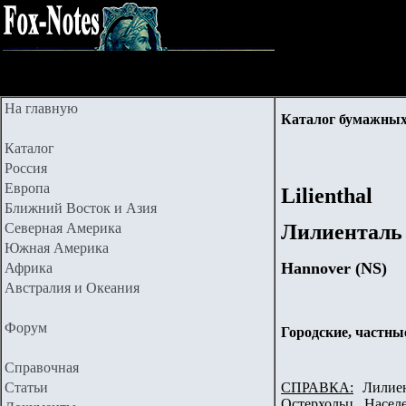
На главную
Каталог бумажных
Каталог
Россия
Европа
Lilienthal
Ближний Восток и Азия
Северная Америка
Лилиенталь
Южная Америка
Hannover (NS)
Африка
Австралия и Океания
Форум
Городские, частны
Справочная
Статьи
СПРАВКА:
Лилиент
Остерхольц. Насел