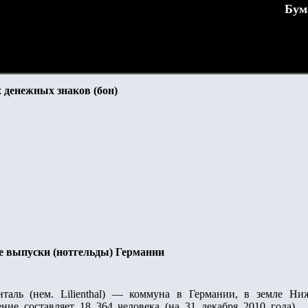
Бум
 денежных знаков (бон)
е выпуски (нотгельды) Германии
аль (нем. Lilienthal) — коммуна в Германии, в земле Ни
ение составляет 18 364 человека (на 31 декабря 2010 года).