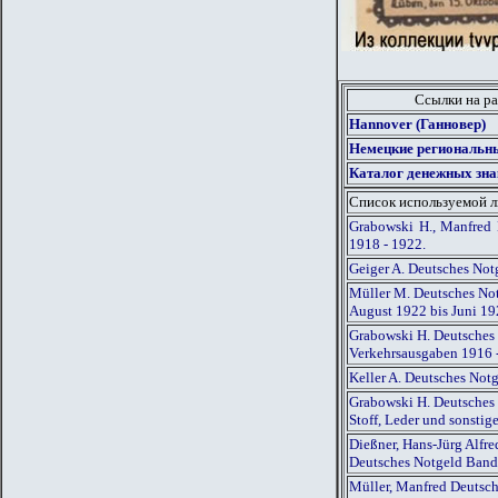
Ссылки на ра
Hannover (Ганновер)
Немецкие региональны
Каталог денежных зна
Список используемой 
Grabowski H., Manfred 
1918 - 1922.
Geiger A. Deutsches Not
Müller M. Deutsches Not
August 1922 bis Juni 1
Grabowski H. Deutsches 
Verkehrsausgaben 1916 
Keller A. Deutsches Not
Grabowski H. Deutsches 
Stoff, Leder und sonsti
Dießner, Hans-Jürg Alfr
Deutsches Notgeld Band
Müller, Manfred Deutsch