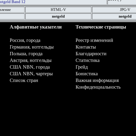
otgeld Band 12
вление
HTML
-V
JPG
-V
notgeld
notgeld
Алфавитные указатели
Технические страницы
Россия, города
Реестр изменений
Германия, нотгельды
Контакты
Польша, города
Благодарности
Австрия, нотгельды
Статистика
США NBN, города
Грейд
США NBN, чартеры
Бонистика
Список стран
Важная информация
Конфиденциальность