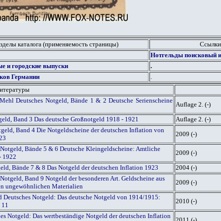
зделы каталога (применяемость страницы)
Ссылки
Нотгельды поисковый и
е и городские выпуски
.
ков Германии
.
литературы
Mehl Deutsches Notgeld, Bände 1 & 2 Deutsche Serienscheine
Auflage 2. (-)
geld, Band 3 Das deutsche Großnotgeld 1918 - 1921
Auflage 2. (-)
geld, Band 4 Die Notgeldscheine der deutschen Inflation von
2009 (-)
923
Notgeld, Bände 5 & 6 Deutsche Kleingeldscheine: Amtliche
2009 (-)
- 1922
geld, Bände 7 & 8 Das Notgeld der deutschen Inflation 1923
2004 (-)
Notgeld, Band 9 Notgeld der besonderen Art. Geldscheine aus
2009 (-)
gen ungewöhnlichen Materialien
ed Deutsches Notgeld: Das deutsche Notgeld von 1914/1915:
2010 (-)
 11
es Notgeld: Das wertbeständige Notgeld der deutschen Inflation
2011 (-)