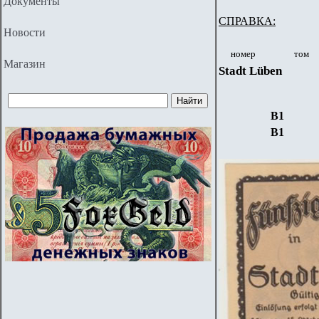
Документы
СПРАВКА:
Новости
номер
том
Магазин
Stadt Lüben
B
1
B
1