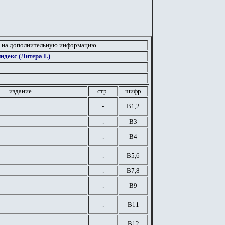
 на дополнительную информацию
ндекс (Литера L)
издание
стр.
шифр
-
В1,2
.
В3
.
В4
.
В5,6
.
В7,8
.
В9
.
В11
.
В12