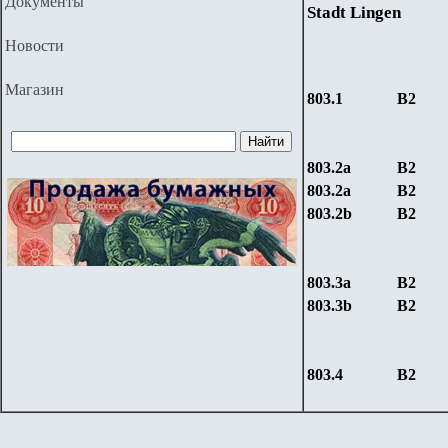
Документы
Stadt Lingen
Новости
Магазин
803.1
В
2
803.2a
В
2
803.2a
В
2
803.2b
В
2
803.
3
a
В
2
803.
3
b
В
2
803.
4
В
2