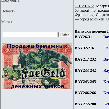
Документы
СПРАВКА:
Бавария
большой по площа
Новости
Франкония, Средня
— город Мюнхен. Ос
Магазин
Выпуски периода 19
BAY26-31
Bay
BAY32-216
Св
BAY217-232
Bay
BAY
233-242
Bay
BAY
243-245
Kr
BAY
246-266
Kre
BAY
272-280
Gen