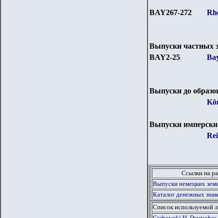
BAY267-272
Rhe
Выпуски частных 
BAY2-25
Bay
Выпуски до образ
Kö
Выпуски имперски
Rei
Ссылки на ра
Выпуски немецких земе
Каталог денежных знак
Список используемой 
Grabowski H. Deutsches 