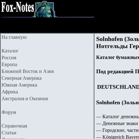
На главную
Solnhofen (Золь
Нотгельды Герм
Каталог
Каталог бумажных
Россия
Европа
Под редакцией П
Ближний Восток и Азия
Северная Америка
Южная Америка
DEUTSCHLAN
Африка
Австралия и Океания
Solnhofen (Зольн
Форум
— Каталог денежны
— Денежные знаки 
Справочная
— Городские, частн
Статьи
—
Königreich Bayer