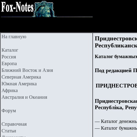
На главную
Приднестровск
Республикански
Каталог
Каталог бумажных
Россия
Европа
Под редакцией П
Ближний Восток и Азия
Северная Америка
Южная Америка
ПРИДНЕСТРО
Африка
Австралия и Океания
Приднестровска
Республіка, Реп
Форум
— Каталог денежны
Справочная
— Каталог бумажны
Статьи