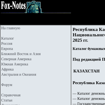
На главную
Республика Ка
Национального
Каталог
2025 гг.
Россия
Европа
Каталог бумажных
Ближний Восток и Азия
Северная Америка
Под редакцией П
Южная Америка
Африка
КАЗАХСТАН
Австралия и Океания
Республика Каза
Форум
— Каталог денежны
Справочная
— Каталог денежны
Статьи
— Государственные