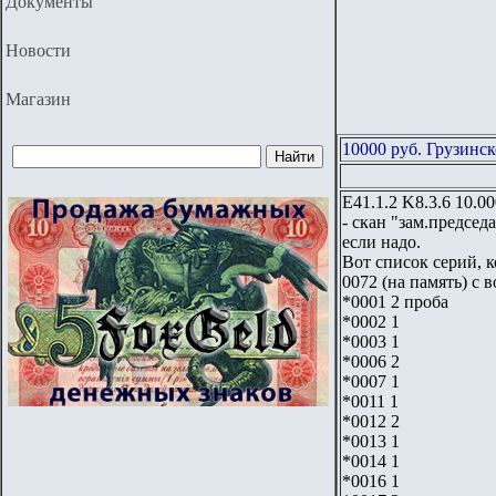
Документы
Новости
Магазин
10000 руб. Грузинск
Е41.1.2 K8.3.6 10.
- скан "зам.предсе
если надо.
Вот список серий, к
0072 (на память) с
*0001 2 проба
*0002 1
*0003 1
*0006 2
*0007 1
*0011 1
*0012 2
*0013 1
*0014 1
*0016 1