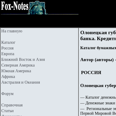
На главную
Олонецкая губ
банка. Кредит
Каталог
Каталог бумажных
Россия
Европа
Автор (авторы) 
Ближний Восток и Азия
Северная Америка
Южная Америка
РОССИЯ
Африка
Австралия и Океания
Олонецкая губе
Форум
— Каталог денежны
— Денежные знаки 
Справочная
— Региональные эм
Статьи
Первой Мировой Во