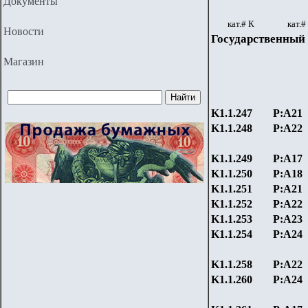
Документы
кат.# К
кат.#
Новости
Государственный
Магазин
K1.1.247
P:А21
K1.1.248
P:А22
K1.1.249
P:А17
K1.1.250
P:А18
K1.1.251
P:А21
K1.1.252
P:А22
K1.1.253
P:А23
K1.1.254
P:А24
K1.1.258
P:А22
K1.1.260
P:А24