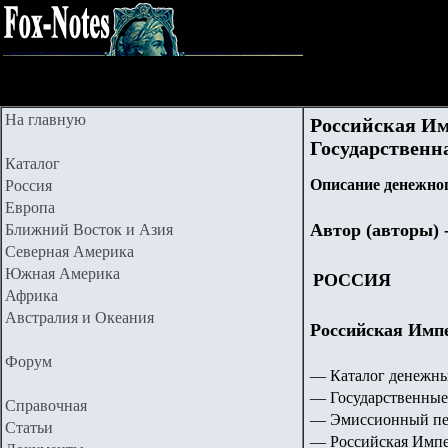
На главную
Российская Им
Государственна
Каталог
Описание денежног
Россия
Европа
Автор (авторы) 
Ближний Восток и Азия
Северная Америка
Южная Америка
РОССИЯ
Африка
Австралия и Океания
Российская Импе
Форум
— Каталог денежны
— Государственные
Справочная
— Эмиссионный пери
Статьи
—
Российская Импе