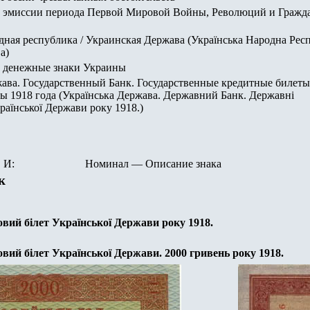
 эмиссии периода Первой Мировой Войны, Революций и Гражд
ная республика / Украинская Держава (Українська Народна Респ
а)
 денежные знаки Украины
ава. Государственный Банк. Государственные кредитные билеты
 1918 года (Українська Держава. Державний Банк. Державнi
раїнської Держави року 1918.)
И:
Номинал
—
Описание знака
к
вий бiлет Української Держави року 1918.
вий бiлет Української Держави. 200
0
гривень року 1918.