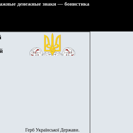
ажные денежные знаки — бонистика
й
й
Герб Української Держави.