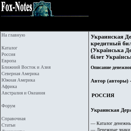
На главную
Украинская Де
кредитный бил
Каталог
(Українська Д
Россия
бiлет Українсь
Европа
Ближний Восток и Азия
Описание денежног
Северная Америка
Южная Америка
Автор (авторы) 
Африка
Австралия и Океания
РОССИЯ
Форум
Украинская Дер
Справочная
— Каталог денежны
Статьи
— Денежные знаки 