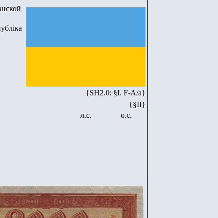
анской
убліка
{SH2.0: §I. F-А/а}
{§II}
л.с.
о.с.