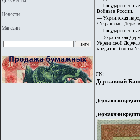
Документы
— Государственные
Войны в России.
Новости
— Украинская народ
/ Українська Держав
Магазин
— Государственные
— Украинская Держ
Украинской Державы
кредитовi бiлеты Ук
FN:
Державний Бан
Державний кредито
Державний кредито