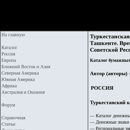
На главную
Туркестанская
Ташкенте. Вр
Каталог
Советской Респ
Россия
Европа
Каталог бумажных
Ближний Восток и Азия
Северная Америка
Автор (авторы) 
Южная Америка
Африка
РОССИЯ
Австралия и Океания
Туркестанский к
Форум
— Каталог денежны
Справочная
— Денежные знаки 
Статьи
— Региональные эм