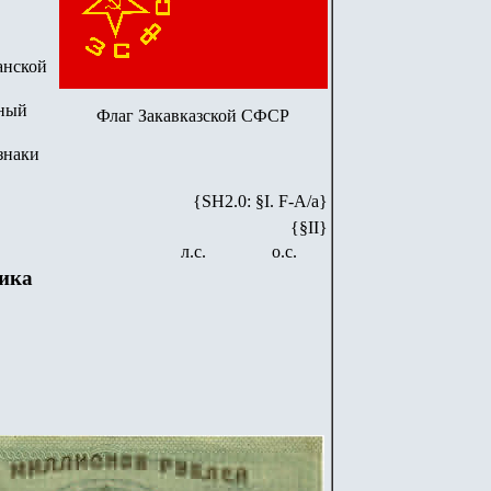
анской
вный
Флаг Закавказской СФСР
знаки
{SH2.0: §I. F-А/а}
{§II}
л.с.
о.с.
лика