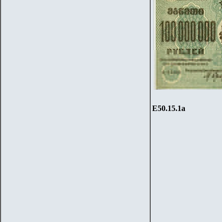
Е
50
.1
5
.1
a