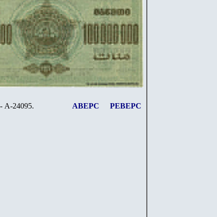
- А-2
4
0
9
5.
АВЕРС
РЕВЕРС