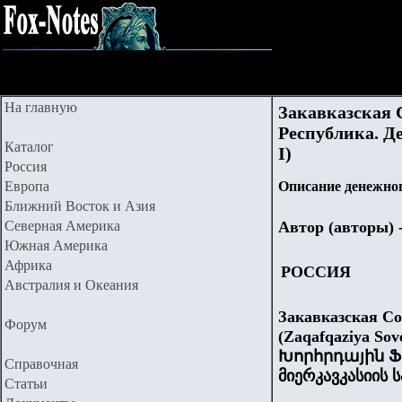
На главную
Закавказская 
Республика. Де
Каталог
I)
Россия
Европа
Описание денежног
Ближний Восток и Азия
Северная Америка
Автор (авторы) 
Южная Америка
Африка
РОССИЯ
Австралия и Океания
Закавказская С
Форум
(Zaqafqaziya Sov
Խորհրդային 
Справочная
მიერკავკასიის
Статьи