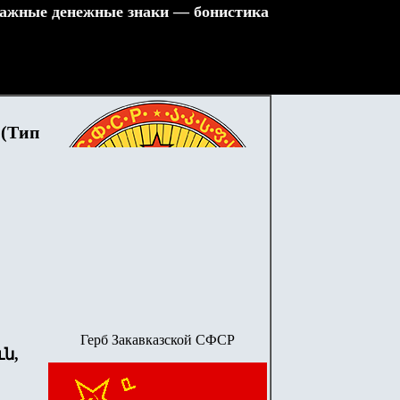
ажные денежные знаки — бонистика
 (Тип
Герб Закавказской СФСР
ն,