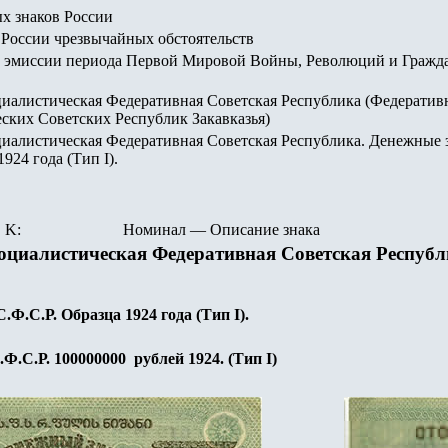
х знаков России
России чрезвычайных обстоятельств
 эмиссии периода Первой Мировой Войны, Революций и Гражд
циалистическая Федеративная Советская Республика (Федерати
ских Советских Республик Закавказья)
циалистическая Федеративная Советская Республика. Денежные 
1924 года (Тип I).
K:
Номинал
—
Описание знака
оциалистическая Федеративная Советская Респуб
.Ф.С.Р. Образца 1924 года (Тип I).
Ф.С.Р. 100000000 рублей 1924. (Тип I)