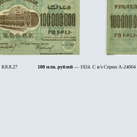
K8.8.27
100 млн. рублей
— 1924
.
С в/з Серии А-2
4
004 