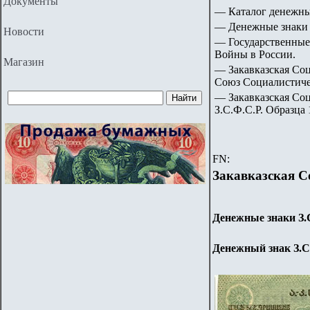
Документы
— Каталог денежны
— Денежные знаки 
Новости
— Государственные
Войны в России.
Магазин
— Закавказская Со
Союз Социалистиче
— Закавказская Со
З.С.Ф.С.Р. Образца 
FN:
Закавказская С
Денежные знаки З.С
Денежный знак З.С.