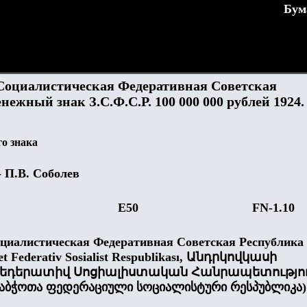
Бум
Социалистическая Федеративная Советская
нежный знак З.С.Ф.С.Р. 100
000
000 рублей 1924.
о знака
- П.В. Соболев
Е50
FN-1.
10
оциалистическая Федеративная Советская Республика
et Federativ Sosialist Respublikası, Անդրկովկասի
Ֆեդերատիվ Սոցիալիստական Հանրապետությու
 საბჭოთა ფედერაციული სოციალისტური რესპუბლიკა)