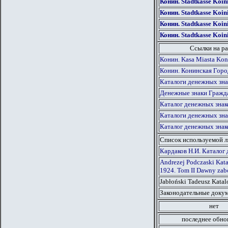
Конин. Stadtkasse Koin
Конин. Stadtkasse Koin
Конин. Stadtkasse Koin
Конин. Stadtkasse Koin
Ссылки на ра
Конин. Kasa Miasta Kon
Конин. Конинская Горо
Каталоги денежных зна
Денежные знаки Гражд
Каталог денежных знак
Каталоги денежных зна
Каталог денежных знак
Список используемой 
Кардаков Н.И. Каталог 
Andrezej Podczaski Kat
1924. Tom II Dawny zabó
Jabłoński Tadeusz Kata
Законодательные докум
нет
последнее обно