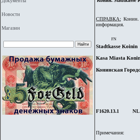
Конин. Stadtkasse K
Документы
Новости
СПРАВКА:
Конин. 
информация.
Магазин
FN
Stadtkasse Koinin
Kasa Miasta Koni
Конинская Город
F1620.13.1
NL
Примечания: