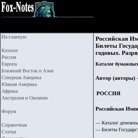
На главную
Российская Им
Билеты Государ
Каталог
годовых. Разря
Россия
Европа
Каталог бумажных
Ближний Восток и Азия
Северная Америка
Автор (авторы) 
Южная Америка
Африка
РОССИЯ
Австралия и Океания
Российская Импе
Форум
— Каталог денежны
Справочная
— Билеты Государст
Статьи