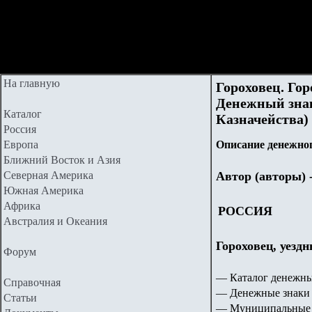
На главную
Гороховец. Го
Денежный знак 
Каталог
Казначейства)
Россия
Европа
Описание денежног
Ближний Восток и Азия
Северная Америка
Автор (авторы) 
Южная Америка
Африка
РОССИЯ
Австралия и Океания
Гороховец, уезд
Форум
— Каталог денежны
Справочная
— Денежные знаки 
Статьи
— Муниципальные 