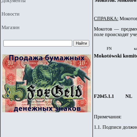
Мокотов. Mokotówsk
Документы
Новости
СПРАВКА:
Мокотов
Магазин
Мокотов — предмес
поле происходят уч
FN
к
Mokotówski komite
F2045.1.1
NL
Примечания:
1.1. Подписи должн