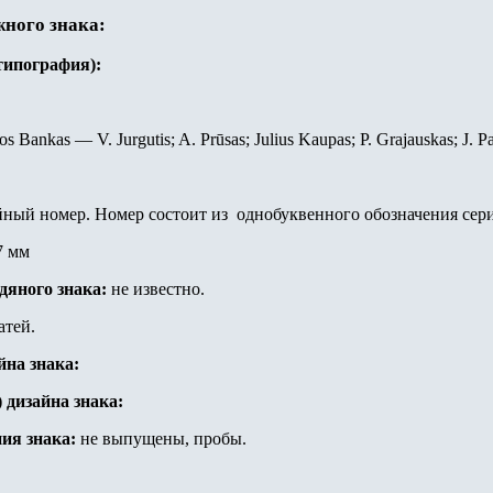
жного знака:
(типография)
:
os Bankas — V. Jurgutis
;
A. Prūsas
;
Julius Kaupas
;
P. Grajauskas
;
J. P
ный номер. Номер состоит из однобуквенного обозначения сери
7 мм
одяного знака:
не известно.
атей.
йна знака:
) дизайна знака
:
ия знака:
не выпущены, пробы.