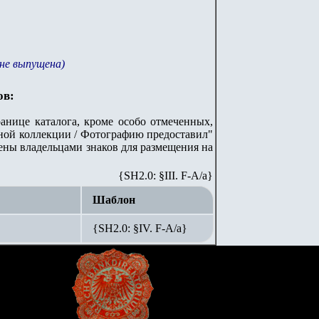
 не выпущена)
ов:
анице каталога, кроме особо отмеченных,
стной коллекции / Фотографию предоставил"
лены владельцами знаков для размещения на
{SH2.0: §III. F-A/а}
Шаблон
{SH2.0: §IV. F-А/а}