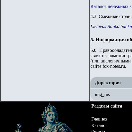
Каталог денежных 
4.
3
.
Смежные страни
Lietuvos Banko bank
5. Информация об
5.0. Правообладате
является администра
(или аналогичными 
сайте fox-notes.ru.
Директория
img_rus
Разделы сайта
Главная
Каталог
Форум