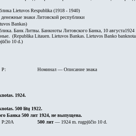
ика Lietuvos Respublika (1918 - 1940)
 денежные знаки Литовской республики
uvos Bankas)
лика. Банк Литвы. Банкноты Литовского Банка, 10 августа1924 
е. (Republika Litauen. Lietuvos Bankas. Lietuvos Banko banknota
jūčio 10 d.)
Р:
Номинал
—
Описание знака
notas. 1924.
otas. 500 litų 1922.
го Банка 5
00 лит
1924, не выпущена.
P:20A
5
00
лит
— 1924 m. rugpjūčio 10 d.