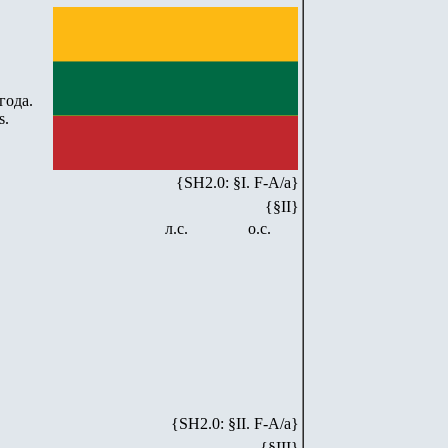
года.
s.
{SH2.0: §I. F-А/а}
{§II}
л.с.
о.с.
{SH
2
.
0
: §II. F-A/
a
}
{§III}