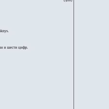
aknys.
и и шести цифр.