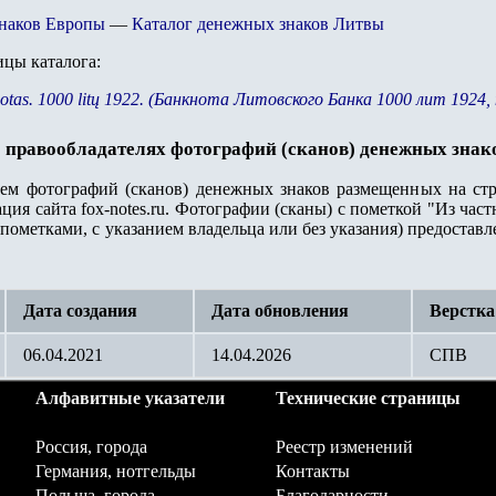
знаков Европы
—
Каталог денежных знаков Литвы
цы каталога
:
notas. 1000 litų 1922. (Банкнота Литовского Банка
1000 л
ит 1924,
 правообладателях фотографий (сканов) денежных знак
лем фотографий (сканов) денежных знаков размещенных на стр
ция сайта fox-notes.ru. Фотографии (сканы) с пометкой "Из ча
пометками, с указанием владельца или без указания) предостав
Дата создания
Дата обновления
Верстка
06.04.2021
14.04.2026
СПВ
Алфавитные указатели
Технические страницы
Россия, города
Реестр изменений
Германия, нотгельды
Контакты
Польша, города
Благодарности