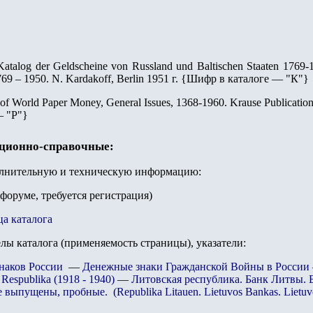
Katalog der Geldscheine von Russland und Baltischen Staaten 176
9 – 1950. N. Kardakoff, Berlin 1951 г.
{
Шифр в каталоге — "К"
}
 of World Paper Money, General Issues, 1368-1960. Krause Publication
— "Р"
}
ационно-справочные:
олнительную и техническую информацию:
 форуме, требуется регистрация)
ца каталога
елы каталога (применяемость страницы), указатели:
наков России
—
Денежные знаки Гражданской Войны в России
 Respublika (1918 - 1940)
—
Литовская республика. Банк Литвы. 
е выпущены, пробные. (Republika Litauen. Lietuvos Bankas. Lietuv