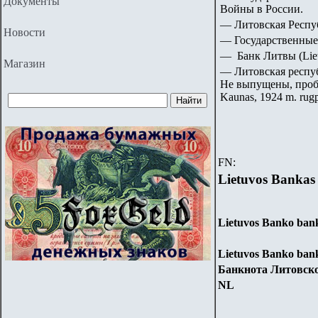
Документы
Войны в России.
— Литовская Республ
Новости
— Государственные
— Банк Литвы (Liet
Магазин
— Литовская респуб
Не выпущены, пробны
Kaunas, 1924 m. rugp
FN:
Lietuvos Bankas
Lietuvos Banko bank
Lietuvos Banko bankn
Банкнота Литовско
NL