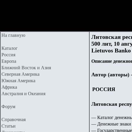
На главную
Литовская рес
500 лит, 10 авг
Каталог
Lietuvos Banko 
Россия
Европа
Описание денежног
Ближний Восток и Азия
Северная Америка
Автор (авторы) 
Южная Америка
Африка
РОССИЯ
Австралия и Океания
Литовская респу
Форум
— Каталог денежны
Справочная
— Денежные знаки 
Статьи
— Государственные