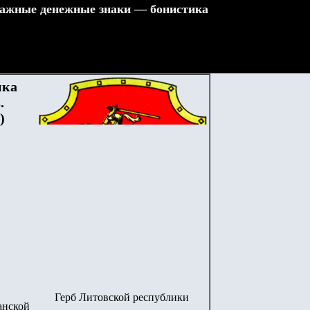
ажные денежные знаки — бонистика
нка
s.
)
Герб Литовской республики
анской