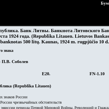
Бум
публика. Банк Литвы. Банкнота Литовского Ба
уста 1924 года. (Republika Litauen. Lietuvos Banka
banknotas 500 litų. Kaunas, 1924 m. rugpjūčio 10 d.
о знака
- П.В. Соболев
E20.
FN-1.
10
блика (Republika Litauen)
х знаков России
России чрезвычайных обстоятельств
 эмиссии периода Первой Мировой Войны, Революций и Гражд