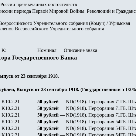
России чрезвычайных обстоятельств
иссии периода Первой Мировой Войны, Революций и Гражданс
сероссийского Учредительного собрания (Комуч) / Уфимская
 членов Всероссийского Учредительного собрания
K:
Номинал
—
Описание знака
ора Государственного Банка
пуск от 23 сентября 1918.
рублей,
Выпуск
от 23 сентября 1918.
(Государственный 5 1/2
K10.2.21
50 рублей
—
ND
(1918). Перфорация 71ГБ. Шт
K10.2.21
50 рублей
—
ND
(1918). Перфорация 71ГБ. Ш
K10.2.21
50 рублей
—
ND
(1918). Перфорация 71ГБ. Ш
K10.2.21
50 рублей
—
ND
(1918). Перфорация
54
ГБ. Шт
K10.2.21
50 рублей
—
ND
(1918). Перфорация
54
ГБ. Шт
K10.2.21
50 рублей
—
ND
(1918). Перфорация
54
ГБ. Шт