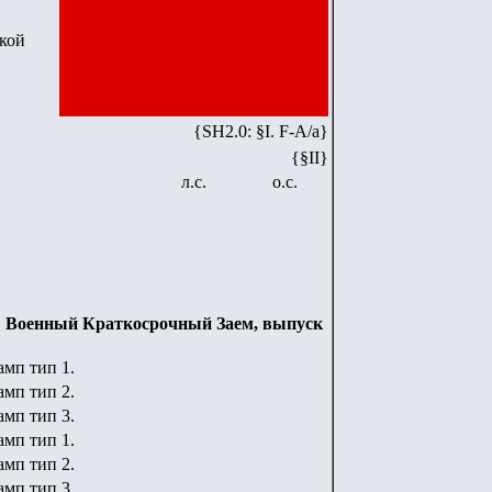
кой
{SH2.0: §I. F-А/а}
{§II}
л.с.
о.с.
% Военный Краткосрочный Заем, выпуск
амп тип 1.
тамп тип
2
.
тамп тип
3
.
амп тип 1.
амп тип
2
.
амп тип
3
.