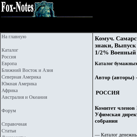
На главную
Комуч. Самарс
знаки, Выпуск 
Каталог
1/2% Военный 
Россия
Европа
Каталог бумажных
Ближний Восток и Азия
Северная Америка
Автор (авторы) 
Южная Америка
Африка
РОССИЯ
Австралия и Океания
Комитет членов 
Форум
Уфимская директ
собрания
Справочная
Статьи
— Каталог денежны