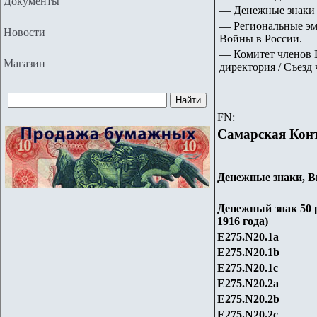
Документы
— Денежные знаки 
— Региональные эм
Новости
Войны в России.
— Комитет членов В
Магазин
директория / Съезд
FN:
Самарская Конт
Денежные знаки, Вы
Денежный знак
5
0
1916 года)
Е275.
N
20
.1a
Е275.
N
20
.1b
Е275.
N
20
.1c
Е275.
N
20
.2a
Е275.
N
20
.2b
Е275.
N
20
.2c