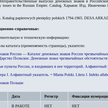
Неправительственные выпуски денежных знаков в Российской 
y issues in the Russian Empire. Catalog. Харьков: Изд. Иванченко 
sz. Katalog papierowych pieniędzy polskich 1794-1965. DESA ARKAD
ационно-справочные:
олнительную и техническую информацию:
елы каталога (применяемость страницы), указатели:
наков России
—
Каталог денежных знаков России чрезвычайных 
Царство Польское. Денежные знаки чрезвычайных обстоятельств
ые пункты России, и входивших в нее территорий. Алфавитный у
а J. Алфавитный указатель. = Miasta Polski. Litera J. Indeks alfab
знаков Польши
Дата
Регистр
Фиксация нумераци
В РАБОТЕ
НЕТ
НЕТ