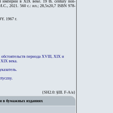
империи в XIX веке. 19 th. century non-
И.С., 2021. 560 с.: ил.; 28,5х20,7 ISBN 978-
Y. 1967 г.
обстоятельств периода XVIII, XIX и
 XIX века.
казатель.
etyczny.
{SH2.0: §III. F-A/а}
и в бумажных изданиях