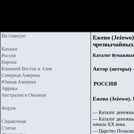
На главную
Ежево (Jeżewo
чрезвычайных 
Каталог
Каталог бумажных 
Россия
Европа
Автор (авторы) 
Ближний Восток и Азия
Северная Америка
Южная Америка
РОССИЯ
Африка
Австралия и Океания
Ежево (Jeżewo).
Форум
—
Каталог денежн
— Каталог денежных
Справочная
начала ХХ века.
Статьи
— Царство Польское