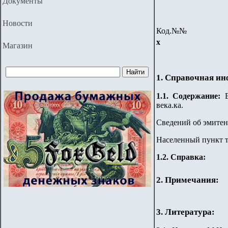
Документы
Новости
Код.№№
х
Магазин
1. Справочная и
1.
1
. Содержание:
Е
века.ка.
Сведений об эмитент
Населенный пункт т
1.2. Справка:
2. Примечания:
3. Литература: