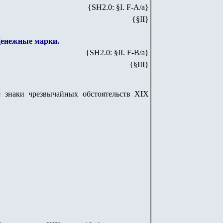
{SH2.0: §I. F-А/а}
{§I
I
}
Денежные марки.
{SH2.0: §II. F-B/а}
{§III}
 знаки чрезвычайных обстоятельств XIX