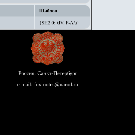
Шаблон
{SH2.0: §IV. F-А/а}
Россия, Санкт-Петербург
e-mail:
fox-notes@narod.ru