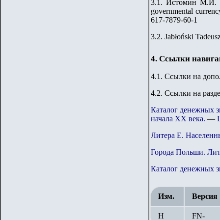
3.1. Истомин М.И. 
governmental currenc
617-7879-60-1
3.2. Jabłoński Tadeu
4. Ссылки навиг
4.1. Ссылки на доп
4.2. Ссылки на разд
Каталог денежных з
начала ХХ века.
—
Литера Е. Населенн
Города Польши. Литер
Каталог денежных 
Изм.
Версия
Н
FN-