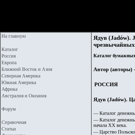
На главную
Ядув (Jadów).
чрезвычайных 
Каталог
Каталог бумажных 
Россия
Европа
Автор (авторы) 
Ближний Восток и Азия
Северная Америка
Южная Америка
РОССИЯ
Африка
Австралия и Океания
Ядув (Jadów). Ц
Форум
—
Каталог денежн
— Каталог денежных
Справочная
начала ХХ века.
Статьи
— Царство Польское