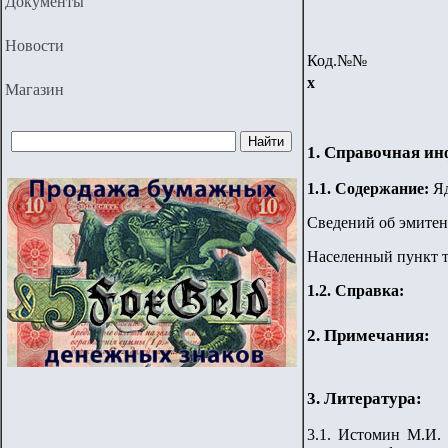
Документы
Новости
Код.№№
х
Магазин
1. Справочная и
1.
1
. Содержание:
Яд
Сведений об эмитент
Населенный пункт т
1.2. Справка:
2. Примечания:
3. Литература:
3.1. Истомин М.И. 