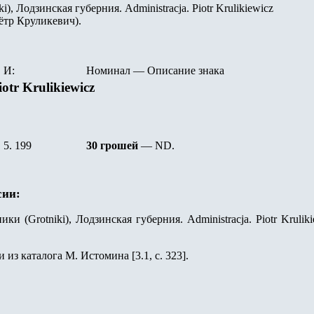
), Лодзинская губерния. Administracja. Piotr Krulikiewicz
ётр Круликевич).
И:
Номинал
—
Описание знака
iotr Krulikiewicz
5. 199
30 грошей
—
ND
.
сии:
ики (Grotniki), Лодзинская губерния. Administracja. Piotr Krul
 из каталога М. Истомина [3.1, c.
3
23].