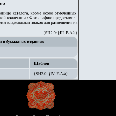
ов:
анице каталога, кроме особо отмеченных,
стной коллекции / Фотографию предоставил"
лены владельцами знаков для размещения на
{SH2.0: §III. F-A/а}
и в бумажных изданиях
Шаблон
{SH2.0: §IV. F-А/а}