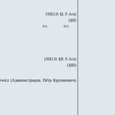
{SH2.0: §I. F-А/а}
{§II}
л.с.
о.с.
{SH
2
.
0
: §II. F-A/
a
}
{§III}
ikiewicz (Администрация. Пётр Круликевич).