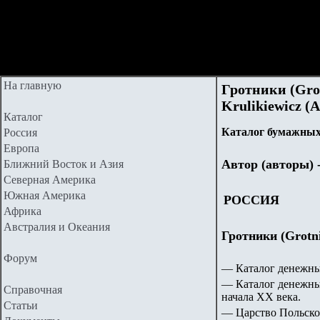
На главную
Гротники (Grot
Krulikiewicz (
Каталог
Каталог бумажных
Россия
Европа
Автор (авторы) 
Ближний Восток и Азия
Северная Америка
Южная Америка
РОССИЯ
Африка
Австралия и Океания
Гротники (Grotn
Форум
— Каталог денежны
— Каталог денежных
Справочная
начала ХХ века.
Статьи
— Царство Польское