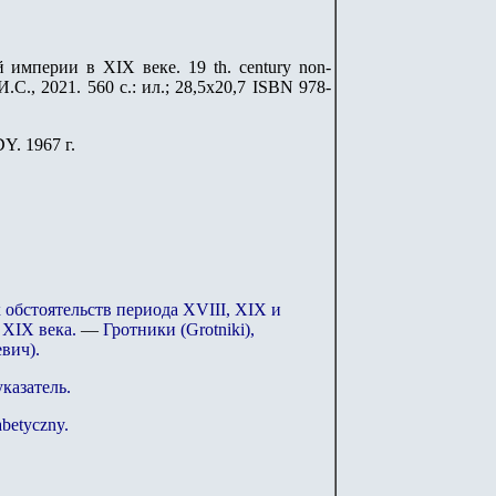
империи в XIX веке. 19 th. century non-
И.С., 2021. 560 с.: ил.; 28,5х20,7 ISBN 978-
Y. 1967 г.
обстоятельств периода XVIII, XIX и
 XIX века.
—
Гротники (Grotniki),
евич).
казатель.
abetyczny.