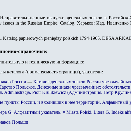
Неправительственные выпуски денежных знаков в Российской 
y issues in the Russian Empire. Catalog. Харьков: Изд. Иванченко 
sz. Katalog papierowych pieniędzy polskich 1794-1965. DESA ARKAD
ационно-справочные:
олнительную и техническую информацию:
елы каталога (применяемость страницы), указатели:
наков России
—
Каталог денежных знаков России чрезвычайных 
Царство Польское. Денежные знаки чрезвычайных обстоятельств
. Administracja. Piotr Krulikiewicz (Администрация. Пётр Крулик
ые пункты России, и входивших в нее территорий. Алфавитный у
тера
G
. Алфавитный указатель. = Miasta Polski. Litera
G
. Indeks alf
знаков Польши