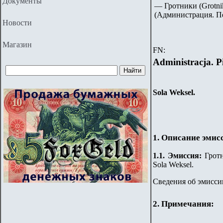
Документы
— Гротники (Grotniki
(Администрация. П
Новости
Магазин
FN:
Administracja. P
Sola Weksel.
1. Описание эмис
1.
1
.
Эмиссия:
Гротн
Sola Weksel.
Сведения об эмиссии
2. Примечания: