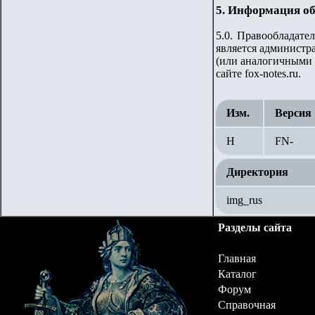
5. Информация об
5.0. Правообладате
является администра
(или аналогичными 
сайте fox-notes.ru.
Изм.
Версия
Н
FN-
Директория
img_rus
Разделы сайта
Главная
Каталог
Форум
Справочная