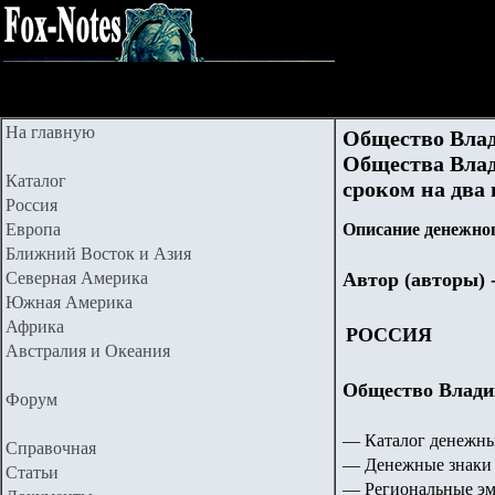
На главную
Общество Влад
Общества Влад
Каталог
сроком на два г
Россия
Европа
Описание денежног
Ближний Восток и Азия
Северная Америка
Автор (авторы) 
Южная Америка
Африка
РОССИЯ
Австралия и Океания
Общество Влади
Форум
— Каталог денежны
Справочная
— Денежные знаки 
Статьи
— Региональные эм