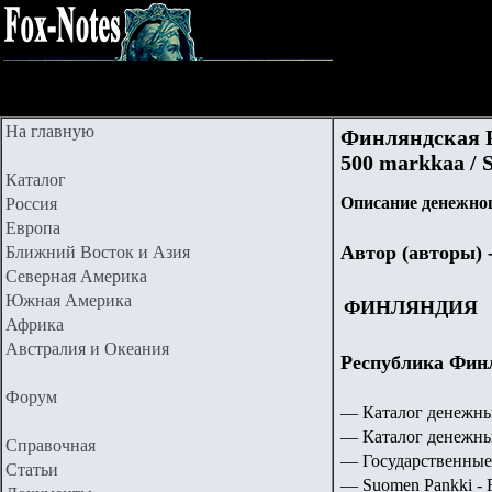
На главную
Финляндская Ре
500
markkaa / 
Каталог
Описание денежног
Россия
Европа
Автор (авторы) 
Ближний Восток и Азия
Северная Америка
Южная Америка
ФИНЛЯНДИЯ
Африка
Австралия и Океания
Республика Финл
Форум
— Каталог денежны
— Каталог денежны
Справочная
— Государственные
Статьи
— Suomen Pankki - F