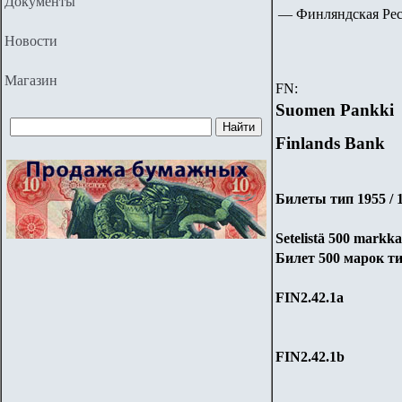
Документы
—
Финляндская Респ
Новости
Магазин
FN:
Suomen Pankki
Finlands Bank
Билеты тип 1955 / 1
Setelistä
500
markkaa
Билет
5
00 марок ти
FIN
2
.
42
.1
a
FIN
2
.
42
.1
b