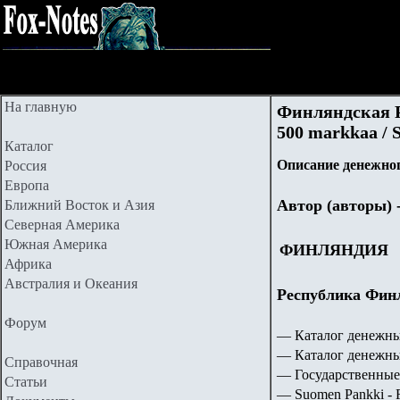
На главную
Финляндская Ре
500 markkaa / S
Каталог
Описание денежног
Россия
Европа
Автор (авторы) 
Ближний Восток и Азия
Северная Америка
Южная Америка
ФИНЛЯНДИЯ
Африка
Австралия и Океания
Республика Финл
Форум
— Каталог денежны
— Каталог денежны
Справочная
— Государственные
Статьи
— Suomen Pankki - F