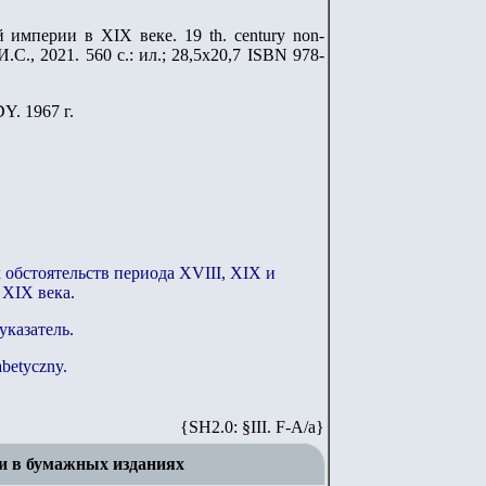
империи в XIX веке. 19 th. century non-
И.С., 2021. 560 с.: ил.; 28,5х20,7 ISBN 978-
Y. 1967 г.
обстоятельств периода XVIII, XIX и
 XIX века.
указатель.
abetyczny.
{SH2.0: §III. F-A/а}
и в бумажных изданиях