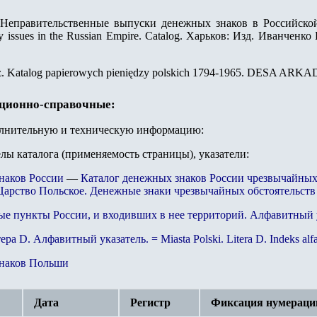
Неправительственные выпуски денежных знаков в Российской 
y issues in the Russian Empire. Catalog. Харьков: Изд. Иванченко 
sz. Katalog papierowych pieniędzy polskich 1794-1965. DESA ARKAD
ационно-справочные:
олнительную и техническую информацию:
елы каталога (применяемость страницы), указатели:
наков России
—
Каталог денежных знаков России чрезвычайных 
Царство Польское. Денежные знаки чрезвычайных обстоятельств
ые пункты России, и входивших в нее территорий. Алфавитный 
тера
D
. Алфавитный указатель. = Miasta Polski. Litera
D
. Indeks alf
знаков Польши
Дата
Регистр
Фиксация нумераци