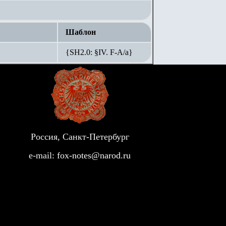
Шаблон
{SH2.0: §IV. F-А/а}
Россия, Санкт-Петербург
e-mail:
fox-notes@narod.ru