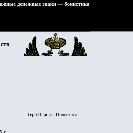
ажные денежные знаки — бонистика
ьств
Герб Царства Польского
X и