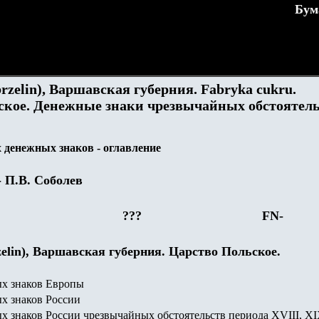
Бум
rzelin), Варшавская губерния
. Fabryka cukru.
кое. Денежные знаки чрезвычайных обстоятел
денежных знаков - оглавление
- П.В. Соболев
???
FN-
elin), Варшавская губерния. Царство Польское.
х знаков Европы
ых знаков
России
 знаков России чрезвычайных обстоятельств периода XVIII, XI