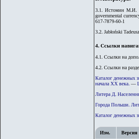
3.1. Истомин М.И. 
governmental currenc
617-7879-60-1
3.2. Jabłoński Tadeu
4. Ссылки навиг
4.1. Ссылки на доп
4.2. Ссылки на разд
Каталог денежных з
начала ХХ века.
—
Литера Д. Населенн
Города Польши. Ли
Каталог денежных 
Изм.
Версия