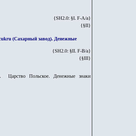
{SH2.0: §I. F-А/а}
{§I
I
}
 cukru (Сахарный завод). Денежные
{SH2.0: §II. F-B/а}
{§III}
kru. Царство Польское. Денежные знаки