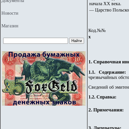
Документы
начала ХХ века.
— Царство Польское
Новости
Магазин
Код.№№
х
1. Справочная и
1.
1
. Содержание
чрезвычайных обсто
Сведений об эмитент
1.2. Справка:
2. Примечания:
3. Литература: