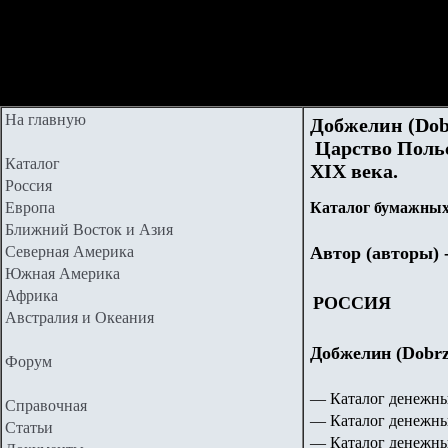
На главную
Добжелин (Dob
Царство Польс
Каталог
XIX века.
Россия
Европа
Каталог бумажных 
Ближний Восток и Азия
Северная Америка
Автор (авторы) 
Южная Америка
Африка
РОССИЯ
Австралия и Океания
Добжелин (Dobrz
Форум
—
Каталог денежны
Справочная
—
Каталог денежн
Статьи
— Каталог денежных