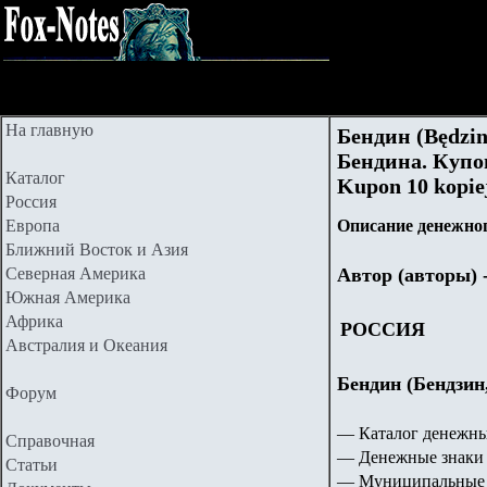
На главную
Бендин (Będzin
Бендина. Купон
Каталог
Kupon
10
kopiej
Россия
Европа
Описание денежног
Ближний Восток и Азия
Северная Америка
Автор (авторы) 
Южная Америка
Африка
РОССИЯ
Австралия и Океания
Бендин (Бендзин
Форум
— Каталог денежны
Справочная
— Денежные знаки 
Статьи
— Муниципальные 