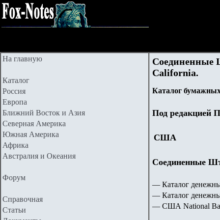
На главную
Соединенные Ш
California.
Каталог
Каталог бумажных
Россия
Европа
Под редакцией П
Ближний Восток и Азия
Северная Америка
Южная Америка
США
Африка
Австралия и Океания
Соединенные Шта
Форум
— Каталог денежны
— Каталог денежн
Справочная
— США National Ba
Статьи