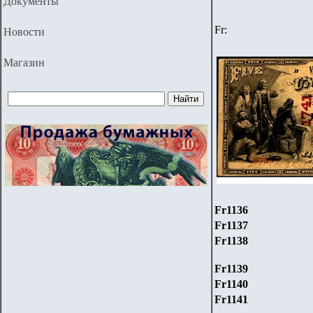
Документы
Fr
:
Новости
Магазин
Fr1136
Fr1137
Fr1138
Fr1139
Fr1140
Fr1141