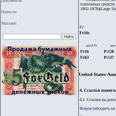
Документы
платежных средств 18
1862-1878)(Large Si
Новости
Магазин
Fr
:
Fr16c
кат.#
Fr
кат.
Fr16
P:128
Fr63
P:137
United-States-Ame
4. Ссылки навиг
4.1. Ссылки на доп
Форум
(обсудить на