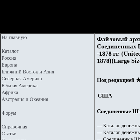
На главную
Файловый арх
Соединенных Ш
Каталог
-1878 гг. (Unite
Россия
1878)(Large Siz
Европа
Ближний Восток и Азия
Северная Америка
Под редакцией 
Южная Америка
Африка
США
Австралия и Океания
Соединенные Шта
Форум
— Каталог денежны
Справочная
— Каталог денежн
Статьи
— Соединенные Шт