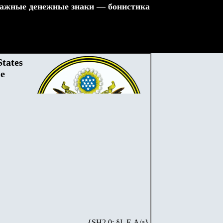
ажные денежные знаки — бонистика
tates
ые
{SH2.0: §I. F-А/а}