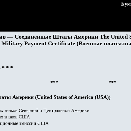
Бум
в — Соединенные Штаты Америки The United S
 Military Payment Certificate (Военные платежн
-
* * *
***
***
ты Америки (United States of America (USA)
)
х знаков Северной и Центральной Америки
ых знаков США
ационные эмиссии США