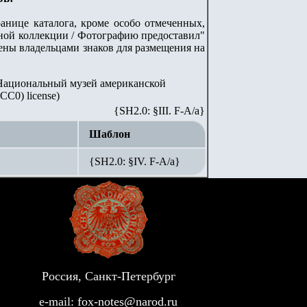
анице каталога, кроме особо отмеченных,
стной коллекции / Фотографию предоставил"
лены владельцами знаков для размещения на
on (Национальный музей американской
C0) license)
{SH2.0: §III. F-A/а}
Шаблон
{SH2.0: §IV. F-А/а}
Россия, Санкт-Петербург
e-mail:
fox-notes@narod.ru