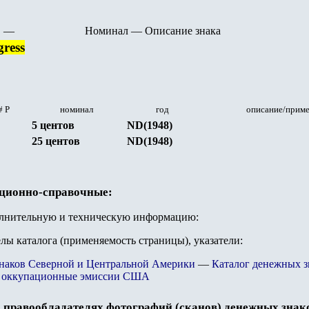
—
Номинал
—
Описание знака
gress
# Р
номинал
год
описание/прим
5 центов
ND(1948)
25 центов
ND(1948)
ационно-справочные:
олнительную и техническую информацию:
елы каталога (применяемость страницы), указатели:
знаков Северной и Центральной Америки
—
Каталог денежных 
 оккупационные эмиссии США
 правообладателях фотографий (сканов) денежных знак