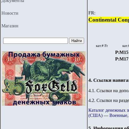
Документы
FR
:
Новости
Continental Con
Магазин
кат.#
Fr
кат.
P:M15
P:M17
4. Ссылки навиг
4.1. Ссылки на доп
4.2. Ссылки на разд
Каталог денежных 
(США)
—
Военные,
5. Информация об