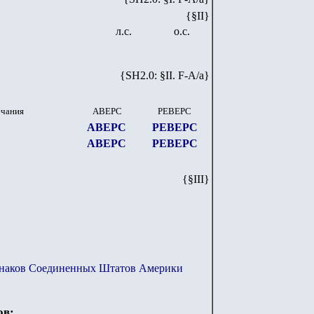
{§II}
л.с.
о.с.
{SH
2
.
0
: §II. F-A/
a
}
ечания
АВЕРС
РЕВЕРС
АВЕРС
РЕВЕРС
АВЕРС
РЕВЕРС
{§III}
знаков Соединенных Штатов Америки
ов: