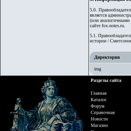
5.0. Правообладате
является администра
(или аналогичными 
сайте fox-notes.ru.
5.1. Правообладател
истории / Смитсонов
Директория
img
Разделы сайта
Главная
Каталог
Форум
Справочная
Новости
Магазин