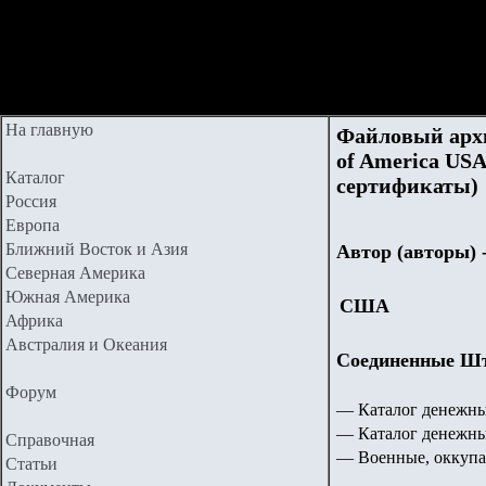
На главную
Файловый архи
of America USA
Каталог
сертификаты)
Россия
Европа
Ближний Восток и Азия
Автор (авторы) 
Северная Америка
Южная Америка
США
Африка
Австралия и Океания
Соединенные Шта
Форум
— Каталог денежны
— Каталог денежн
Справочная
— Военные, оккуп
Статьи