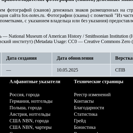
лем фотографий (сканов) денежных знаков размещенных на стр
ция сайта fox-notes.ru. Фотографии (сканы) с пометкой "Из ча
пометками, с указанием владельца или без указания) предостав
ь — National Museum of American History / Smithsonian Instituti
ский институт) (Metadata Usage: CC0 — Creative Commons Zero (C
Дата создания
Дата обновления
Верстка
—
10.05.2025
СПВ
Алфавитные указатели
Технические страницы
Россия, города
Реестр изменений
Германия, нотгельды
Контакты
Польша, города
Благодарности
Австрия, нотгельды
Статистика
США NBN, города
Грейд
США NBN, чартеры
Бонистика