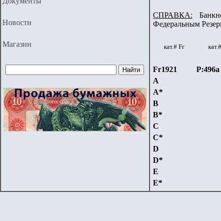
Документы
СПРАВКА:
Банкнот
Новости
Федеральным Резер
Магазин
кат.#
Fr
кат.
Fr1921
P:496a
A
A*
B
B*
C
C*
D
D*
E
E*