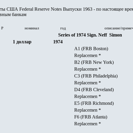
ы США Federal Reserve Notes Выпуски 1963 - по настоящее врем
вным банкам
# Р
номинал
год
описание/приме
Series of 1974 Sign. Neff Simon
1 доллар
1974
A1 (FRB Boston)
Replacemen *
B2 (FRB New York)
Replacemen *
C3 (FRB Philadelphia)
Replacemen *
D4 (FRB Cleveland)
Replacemen *
E5 (FRB Richmond)
Replacemen *
F6 (FRB Atlanta)
Replacemen *