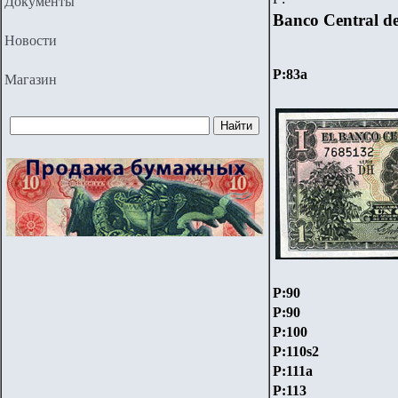
Документы
Banco Central de
Новости
P:
83a
Магазин
P:90
P:90
P:100
P:110s2
P:111a
P:113