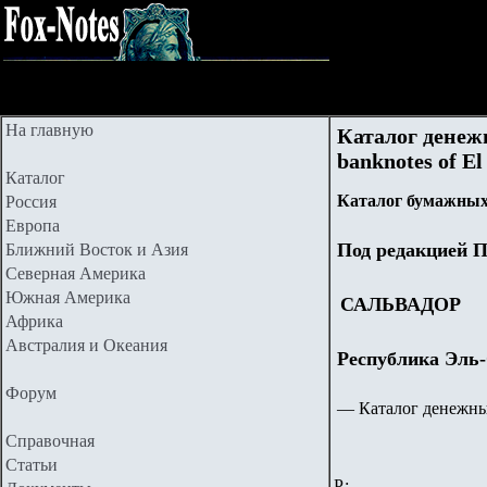
На главную
Каталог денежн
banknotes of El
Каталог
Каталог бумажных
Россия
Европа
Под редакцией П
Ближний Восток и Азия
Северная Америка
Южная Америка
САЛЬВАДОР
Африка
Австралия и Океания
Республика Эль-
Форум
—
Каталог денежны
Справочная
Статьи
Р: