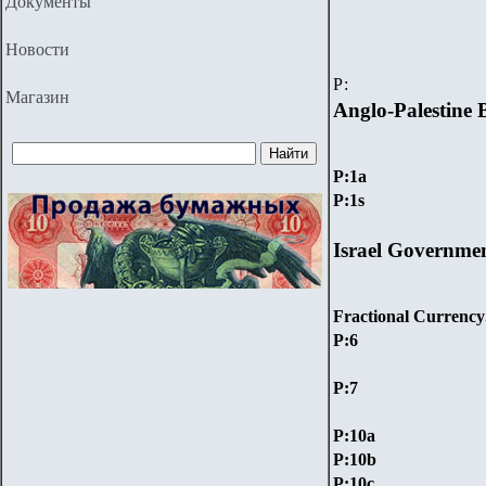
Документы
Новости
Р:
Магазин
Anglo-Palestine
P:1a
P:1
s
Israel Governme
Fractional Currency
P:
6
P:
7
P:10а
P:10b
P:10c