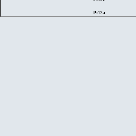
P:12
a